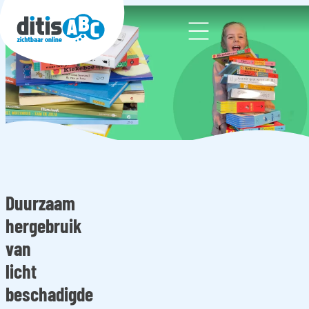
Web
We
bde
sig
n
Duurzaam
We
hergebruik
bsh
van
op
licht
Wor
beschadigde
dPr