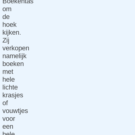
Boekentas
ng
om
SEA
de
Mar
hoek
keti
kijken.
ng
Zij
verkopen
Lin
namelijk
kbu
boeken
ildi
met
ng
hele
Soc
lichte
ial
krasjes
me
of
dia
vouwtjes
Beheer
voor
een
Tec
hele