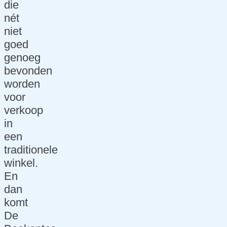
die
bsit
nét
e
niet
sca
goed
n
genoeg
Marketing
bevonden
worden
Ons
voor
ma
verkoop
rke
in
ting
een
ver
traditionele
haa
winkel.
l
En
dan
SEO
komt
Mar
De
keti