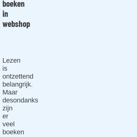
boeken
ess
we
in
bsit
webshop
e
Maa
twe
rk
Lezen
we
is
bsit
ontzettend
e
belangrijk.
diti
Maar
s.F
desondanks
ON
zijn
DSE
er
N
veel
boeken
We