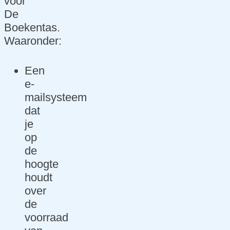
voor
De
Boekentas.
Waaronder:
Een
e-
mailsysteem
dat
je
op
de
hoogte
houdt
over
de
voorraad