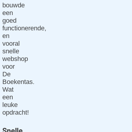
Ref
bouwde
ere
een
ntie
goed
s
functionerende,
en
Blo
vooral
g
snelle
webshop
diti
voor
s.T
De
EA
Boekentas.
M
Wat
Vac
een
atu
leuke
res
opdracht!
Con
tact
Snelle