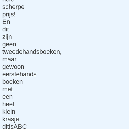
hni
scherpe
sch
prijs!
ond
En
erh
dit
oud
zijn
geen
Hos
tweedehandsboeken,
ting
maar
&
gewoon
do
eerstehands
mei
boeken
nen
met
Sup
een
por
heel
t
klein
Over
krasje.
ditisABC