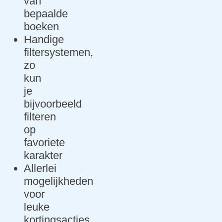
van
bepaalde
boeken
Handige
filtersystemen,
zo
kun
je
bijvoorbeeld
filteren
op
favoriete
karakter
Allerlei
mogelijkheden
voor
leuke
kortingsacties,