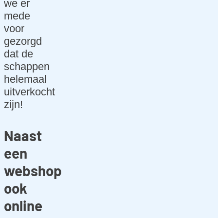
we er
n
mede
voor
Support
gezorgd
Over
dat de
schappen
Referent
helemaal
ies
uitverkocht
Blog
zijn!
ditis.TEA
Naast
M
een
Vacature
s
webshop
ook
Contact
online