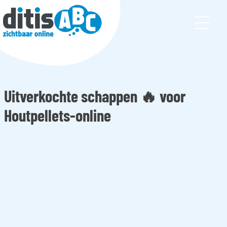
Uitverkochte schappen 🔥 voor
Web
Houtpellets-online
Webdesi
gn
Webshop
WordPre
ss
website
Maatwer