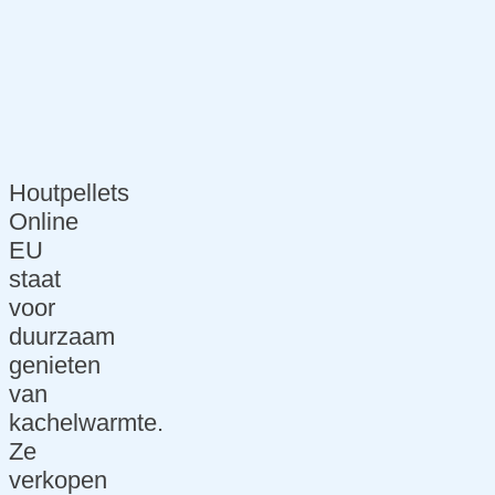
k
website
ditis.FON
DSEN
Website
scan
Houtpellets
Marketing
Online
EU
Ons
staat
marketin
voor
g
duurzaam
verhaal
genieten
van
SEO
kachelwarmte.
Marketin
Ze
g
verkopen