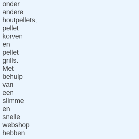
onder
SEA
andere
Marketin
houtpellets,
g
pellet
Linkbuild
korven
ing
en
pellet
Social
grills.
media
Met
Beheer
behulp
van
Technisc
een
h
slimme
onderho
en
ud
snelle
Hosting
webshop
&
hebben
domeine