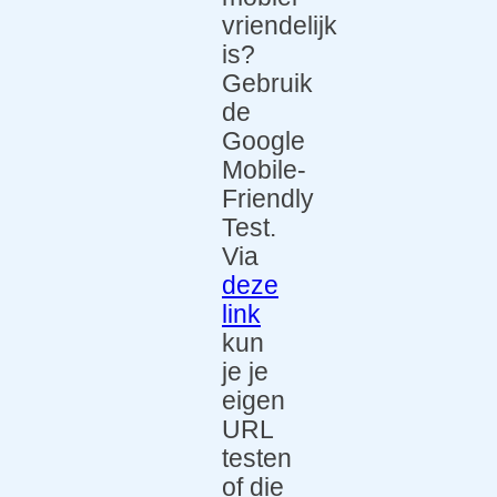
vriendelijk
n
is?
Support
Gebruik
Over
de
Google
Referent
Mobile-
ies
Friendly
Test.
Blog
Via
ditis.TEA
deze
M
link
kun
Vacature
je je
s
eigen
Contact
URL
testen
of die