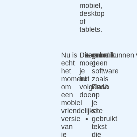
mobiel,
desktop
of
tablets.
Nu is
Daarvoor
Uiteraard kunnen w
gebruik
echt
moet
geen
het
je
software
moment
het
zoals
om
volgende
Flash
een
doen:
op
mobiel
je
vriendelijke
site
versie
gebruikt
van
tekst
je
die