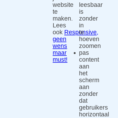
website
leesbaar
te
is
maken.
zonder
Lees
in
ook
Responsive,
te
geen
hoeven
wens
zoomen
maar
pas
must!
content
aan
het
scherm
aan
zonder
dat
gebruikers
horizontaal