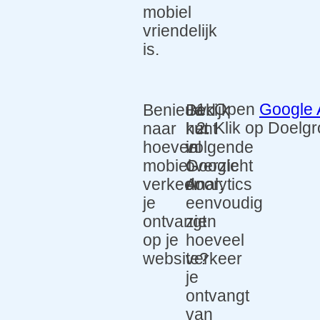
mobiel
vriendelijk
is.
Open
Google 
Benieuwd
Je
Bekijk
Klik op Doelg
naar
kunt
het
hoeveel
in
volgende
mobiel
Google
overzicht
verkeer
Analytics
door:
je
eenvoudig
ontvangt
zien
op je
hoeveel
website?
verkeer
je
ontvangt
van