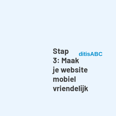
Stap
ditisABC
3: Maak
je website
mobiel
vriendelijk