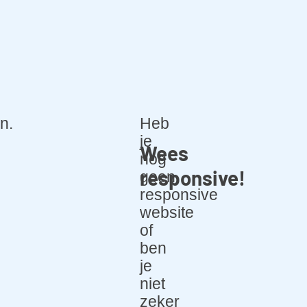
n.
Heb
je
Wees
nog
responsive!
geen
responsive
website
of
ben
je
niet
zeker