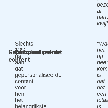
bez
al
gau
kwijt
Slechts
“
Wa
13%
het
Gepersonaliseerde
Compleet pakket
gaf
op
content
aan
nee
dat
komt
gepersonaliseerde
is
content
dat
voor
het
hen
een
het
tota
belangrijkste
is.