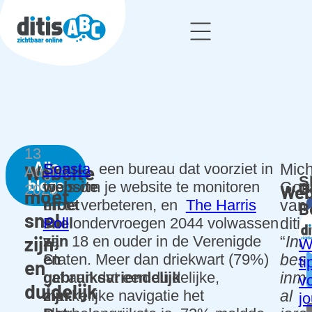
Web
We
bde
13
Alle
Een
Soasta
, een bureau dat voorziet in
Mich
Website
sig
August
S
blogs
website
tools om je website te monitoren
G
Gou
n
2020
Web
moet
moet
en te verbeteren, en
The Harris
van
B
snel
We
snel
Poll
ondervroegen 2044 volwassen
diti
bsh
zijn
zijn
van 18 en ouder in de Verenigde
“
Int
W
op
en
Staten. Meer dan driekwart (79%)
best
ti
en
gebruiksvriendelijk
gaf aan dat een duidelijke,
inmi
v
Wor
duidelijk
zijn.
makkelijke navigatie het
al
jo
dPr