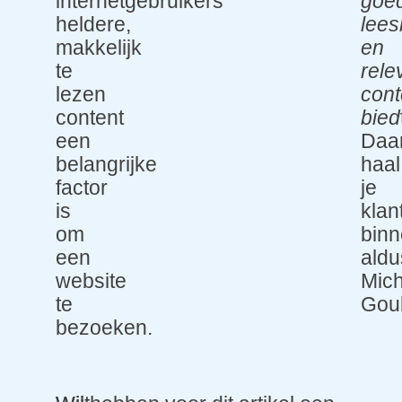
internetgebruikers
goe
heldere,
lees
makkelijk
en
te
rele
lezen
cont
content
bied
een
Daa
belangrijke
haal
factor
je
is
klan
om
binn
een
aldu
website
Mich
te
Gou
bezoeken.