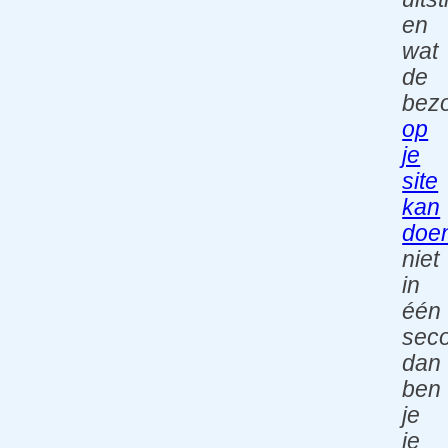
en
wat
de
bez
op
je
site
kan
doe
niet
in
één
sec
dan
ben
je
je