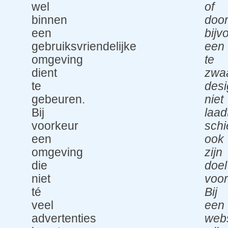
wel
of
binnen
doo
een
bijv
gebruiksvriendelijke
een
omgeving
te
dient
zwa
te
des
gebeuren.
niet
Bij
laad
voorkeur
schi
een
ook
omgeving
zijn
die
doel
niet
voor
té
Bij
veel
een
advertenties
webs