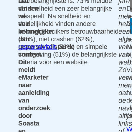
Dat
allerbelangrijkste is. 73% meldde
jare
ess
vinden
dat snelheid een zeer belangrijke
D
en
we
we
rol speelt. Na snelheid en
h
men
bsit
veel
duidelijkheid vinden andere
C
heb
e
belangrijker
internetgebruikers betrouwbaarheid
s
een
Maa
dan
(68%), niet crashen (62%),
h
alg
twe
gepersonaliseerde
responsiviteit
(56%) en simpele
N
verw
rk
content.
vormgeving (51%) de belangrijkste
bi
van
we
Dit
criteria voor een website.
st
webs
bsit
meldt
V
Zo
e
eMarketer
w
ver
naar
m
men
diti
aanleiding
h
dat
s.F
van
d
de
ON
onderzoek
sl
navi
DSE
door
e
altij
N
Soasta
link
W
We
en
of