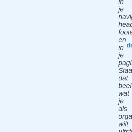
in
Ref
je
ere
navi
ntie
head
s
foot
Blo
en
d
g
in
je
diti
pagi
s.T
Staa
EA
dat
M
beel
wat
Vac
je
atu
als
res
orga
Con
wilt
tact
uits