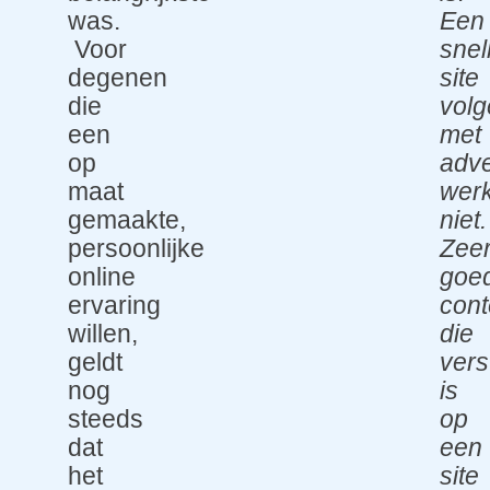
was.
Een
Voor
snel
degenen
site
die
vol
een
met
op
adve
maat
werk
gemaakte,
niet.
persoonlijke
Zee
online
goe
ervaring
cont
willen,
die
geldt
vers
nog
is
steeds
op
dat
een
het
site