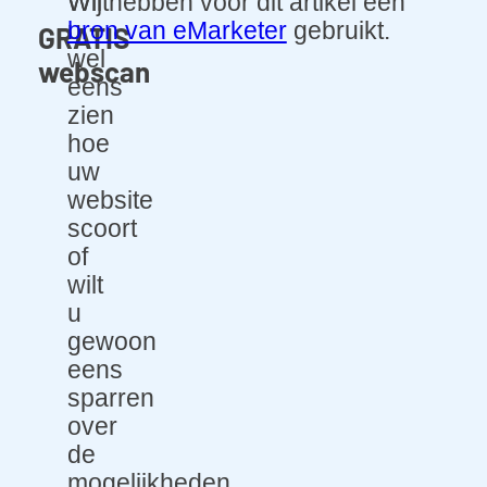
Wilt
Wij hebben voor dit artikel een
u
bron van eMarketer
gebruikt.
GRATIS
wel
webscan
eens
zien
hoe
uw
website
scoort
of
wilt
u
gewoon
eens
sparren
over
de
mogelijkheden